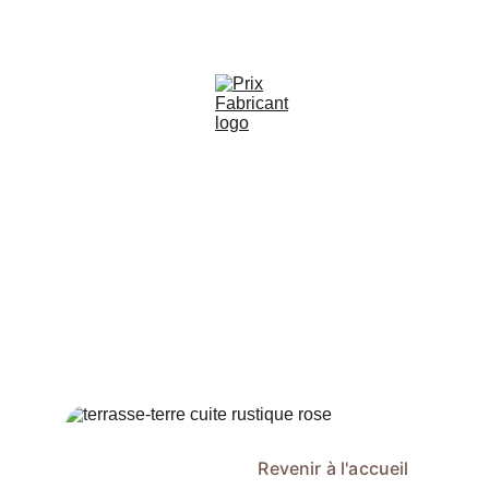
📧
 info@lacompagniedelaterrecuite.com   
📞
 Fr : 07 84 00 28 96 
Nous revenons vers vous dans les plus brefs 
délais avec une réponse personnalisée pour 
votre projet en terre cuite.
Si vous ne recevez pas notre réponse, merci de 
vérifier votre dossier spam.
L’équipe La Compagnie de la Terre Cuite
Revenir à l'accueil